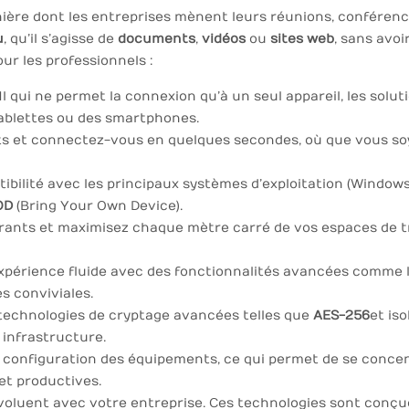
anière dont les entreprises mènent leurs réunions, conférenc
u
, qu’il s’agisse de
documents
,
vidéos
ou
sites web
, sans avoi
ur les professionnels :
I qui ne permet la connexion qu’à un seul appareil, les sol
 tablettes ou des smartphones.
ts et connectez-vous en quelques secondes, où que vous soy
tibilité avec les principaux systèmes d’exploitation (Windows,
OD
(Bring Your Own Device).
brants et maximisez chaque mètre carré de vos espaces de 
expérience fluide avec des fonctionnalités avancées comme 
es conviviales.
technologies de cryptage avancées telles que
AES-256
et is
 infrastructure.
 configuration des équipements, ce qui permet de se concentre
 et productives.
voluent avec votre entreprise. Ces technologies sont conçues