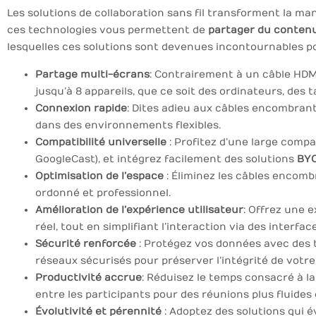
Les solutions de collaboration sans fil transforment la m
ces technologies vous permettent de
partager du conten
lesquelles ces solutions sont devenues incontournables po
Partage multi-écrans
: Contrairement à un câble HDM
jusqu’à 8 appareils, que ce soit des ordinateurs, des
Connexion rapide
: Dites adieu aux câbles encombran
dans des environnements flexibles.
Compatibilité universelle
: Profitez d’une large compa
GoogleCast), et intégrez facilement des solutions
BY
Optimisation de l’espace
: Éliminez les câbles encom
ordonné et professionnel.
Amélioration de l’expérience utilisateur
: Offrez une 
réel, tout en simplifiant l’interaction via des interfac
Sécurité renforcée
: Protégez vos données avec des 
réseaux sécurisés pour préserver l’intégrité de votre
Productivité accrue
: Réduisez le temps consacré à la
entre les participants pour des réunions plus fluides
Évolutivité et pérennité
: Adoptez des solutions qui é