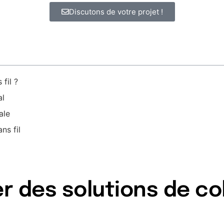
Discutons de votre projet !
fil ?
al
ale
ns fil
r des solutions de co