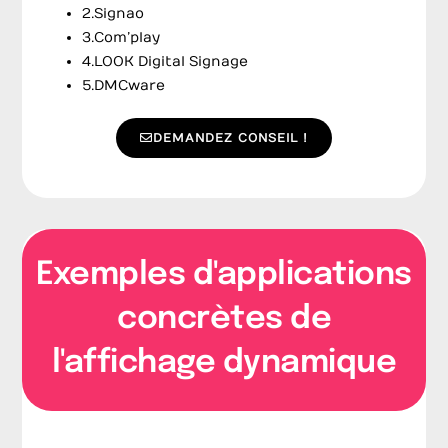
2.Signao
3.Com’play
4.LOOK Digital Signage
5.DMCware
DEMANDEZ CONSEIL !
Exemples d'applications
concrètes de
l'affichage dynamique