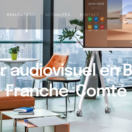
RÉALISATIONS
ACTUALITÉS
CONTACT
ur audiovisuel en
Franche-Comté