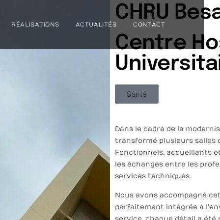
CHRU Bes
RÉALISATIONS
ACTUALITÉS
CONTACT
Centre Hos
Universita
Santé
Dans le cadre de la moderni
transformé plusieurs salles 
Fonctionnels, accueillants et
les échanges entre les profe
services techniques.
Nous avons accompagné cett
parfaitement intégrée à l’en
service, chaque détail a été 