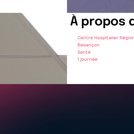
À propos 
Centre Hospitalier Région
Besançon
Santé
1 journée